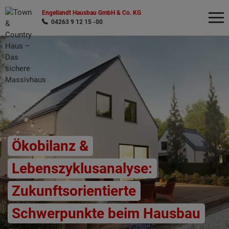
Engellandt Hausbau GmbH & Co. KG
04263 9 12 15 -00
Wonach möchten Sie suchen?
Ökobilanz &
Lebenszyklusanalyse:
Zukunftsorientierte
Schwerpunkte beim Hausbau