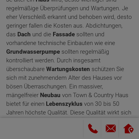
regelmäßige Überprüfungen und Wartungen. Je
eher Verschleiß erkannt und behoben wird, desto
geringer fallen die Kosten aus. Abdichtungen,
das
Dach
und die
Fassade
sollten und
vorhandene technische Einbauten wie eine
Grundwasserpumpe
sollten regelmäßig
kontrolliert werden. Durch insgesamt
überschaubare
Wartungskosten
schützen Sie
sich mit zunehmendem Alter des Hauses vor
bösen Überraschungen. Ein massiver,
mängelfreier
Neubau
von Town & Country Haus
bietet für einen
Lebenszyklus
von 30 bis 50
Jahren höchste Qualität. Diese Qualität wirkt sich
natürlich auch positiv auf die
Ökobilanz
aus: Je
länger verbaute Materialen halten, desto weniger
belasten sie das Klima. Noch stärker positiv ins