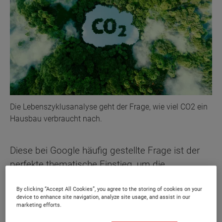
Die Lebenszyklusanalyse geht der Frage, wie viel CO2 ein
Hausbau verbraucht nach.
Diese bei Google häufig gestellte Frage ist der
perfekte thematische Einstieg, um die
Wichtigkeit der
Ökobilanz beim Hausbau
konkret
By clicking “Accept All Cookies”, you agree to the storing of cookies on your
greifbar zu machen. Zahlen belegen, dass die
device to enhance site navigation, analyze site usage, and assist in our
graue Energie für den Kilmaschutz mittlerweile
marketing efforts.
bedeutsamer als der Energieverbrauch ist. Für