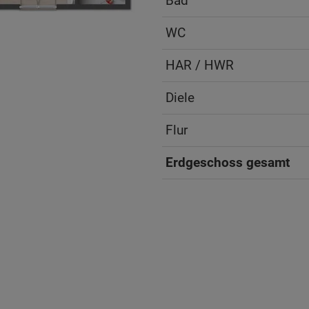
Bad
WC
HAR / HWR
Diele
Flur
Erdgeschoss gesamt
ten Sie suchen?