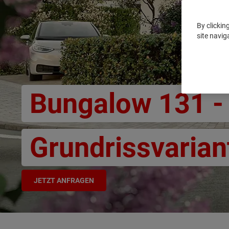
By clickin
site navig
Bungalow 131 -
Grundrissvarian
JETZT ANFRAGEN