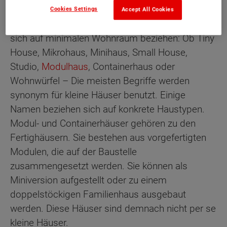
Cookies Settings
Accept All Cookies
Es gibt verschiedene Begriffe für
Haustypen
, die
sich auf minimalen Wohnraum beziehen: Ob Tiny
House, Mikrohaus, Minihaus, Small House,
Studio,
Modulhaus
, Containerhaus oder
Wohnwürfel – Die meisten Begriffe werden
synonym für kleine Häuser benutzt. Einige
Namen beziehen sich auf konkrete Haustypen.
Modul- und Containerhäuser gehören zu den
Fertighäusern. Sie bestehen aus vorgefertigten
Modulen, die auf der Baustelle
zusammengesetzt werden. Sie können als
Miniversion aufgestellt oder zu einem
doppelstöckigen Familienhaus ausgebaut
werden. Diese Häuser sind demnach nicht per se
kleine Häuser.