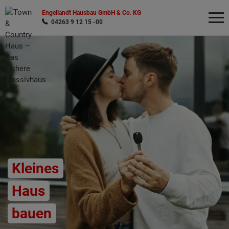
Engellandt Hausbau GmbH & Co. KG
04263 9 12 15 -00
Wonach möchten Sie suchen?
Kleines
Haus
bauen