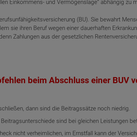
ellen Einkommens- und Vermögenslage“ abhängig zu
erufsunfähigkeitsversicherung (BU). Sie bewahrt Men
hdem sie ihren Beruf wegen einer dauerhaften Erkrank
, denn Zahlungen aus der gesetzlichen Rentenversicher
ehlen beim Abschluss einer BUV vo
schließen, dann sind die Beitragssätze noch niedrig.
ten Sie suchen?
 Beitragsunterschiede sind bei gleichen Leistungen bet
ck nicht verheimlichen, im Ernstfall kann der Versic