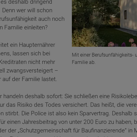
t es deshalb dringend
 Denn wer will schon
rufsunfähigkeit auch noch
 Familie einleiten?
itet ein Haupternährer
ns, lassen sich bei
Mit einer Berufsunfähigkeits- 
Kreditraten nicht mehr
Familie ab.
ll zwangsversteigert –
 auf der Familie lastet.
andeln deshalb sofort: Sie schließen eine Risikolebe
nur das Risiko des Todes versichert. Das heißt, die v
 stirbt. Die Police ist also kein Sparvertrag. Deshalb 
 für einen Jahresbeitrag von unter 200 Euro zu haben
der der „Schutzgemeinschaft für Baufinanzierende“ in 