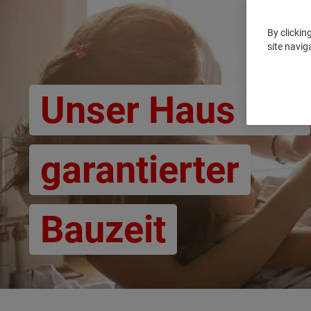
By clickin
site navig
Unser Haus mit
garantierter
Bauzeit