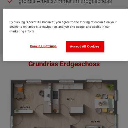
großes Arbeitszimmer im Erdgeschoss
zwei Kinderzimmer und Gästezimmer oder
drei Kinderzimmer
By clicking “Accept All Cookies”, you agree to the storing of cookies on your
device to enhance site navigation, analyze site usage, and assist in our
zweite Variante für das Hauptbad
marketing efforts.
JETZT ANFRAGEN
Cookies Settings
Accept All Cookies
Grundriss Erdgeschoss