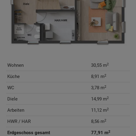
2
Wohnen
30,55 m
2
Küche
8,91 m
2
WC
3,78 m
2
Diele
14,99 m
2
Arbeiten
11,12 m
2
HWR / HAR
8,56 m
2
Erdgeschoss gesamt
77,91 m