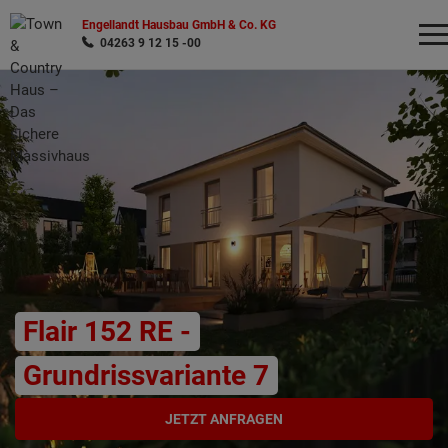
Engellandt Hausbau GmbH & Co. KG
04263 9 12 15 -00
Wonach möchten Sie suchen?
Flair 152 RE -
Grundrissvariante 7
JETZT ANFRAGEN