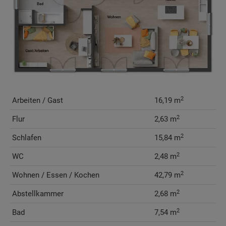
2
Arbeiten / Gast
16,19 m
2
Flur
2,63 m
2
Schlafen
15,84 m
2
WC
2,48 m
2
Wohnen / Essen / Kochen
42,79 m
2
Abstellkammer
2,68 m
2
Bad
7,54 m