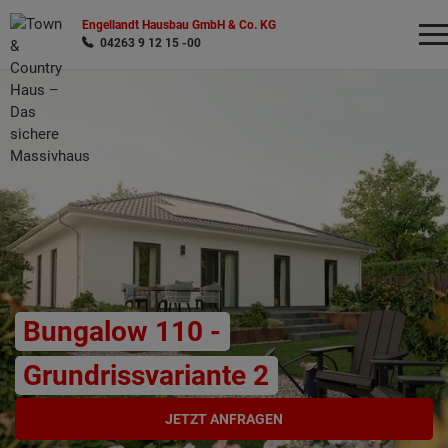
Engellandt Hausbau GmbH & Co. KG
04263 9 12 15 -00
Wonach möchten Sie suchen?
Bungalow 110 -
Grundrissvariante 2
JETZT ANFRAGEN