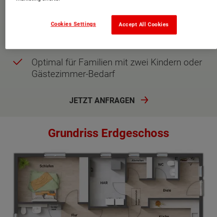
Zwei großzügige Schlafzimmer mit viel
Platz zur freien Entfaltung
Cookies Settings
Accept All Cookies
Kleine, praktische Garderobe gleich im
Eingangsbereich
Optimal für Familien mit zwei Kindern oder
Gästezimmer-Bedarf
JETZT ANFRAGEN
Grundriss Erdgeschoss