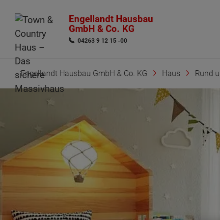
Engellandt Hausbau
GmbH & Co. KG
04263 9 12 15 -00
Engellandt Hausbau GmbH & Co. KG
Haus
Rund 