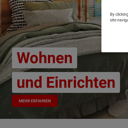
By clickin
site navig
Wohnen
und Einrichten
MEHR ERFAHREN