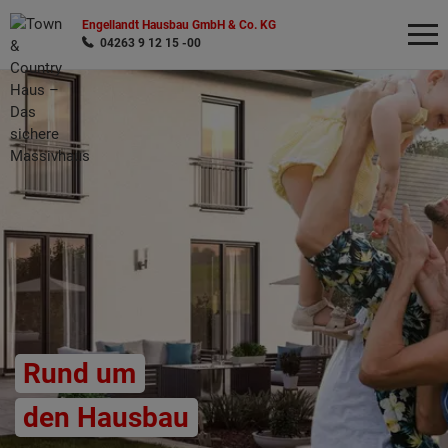
Engellandt Hausbau GmbH & Co. KG
04263 9 12 15 -00
Wonach möchten Sie suchen?
Rund um
den Hausbau