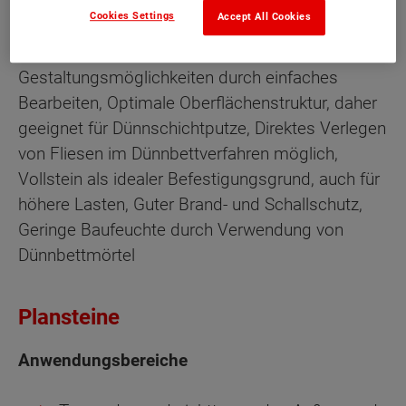
Cookies Settings
Accept All Cookies
Leichte, massive Trennwände mit geringem
Eigengewicht, Individuelle
Gestaltungsmöglichkeiten durch einfaches
Bearbeiten, Optimale Oberflächenstruktur, daher
geeignet für Dünnschichtputze, Direktes Verlegen
von Fliesen im Dünnbettverfahren möglich,
Vollstein als idealer Befestigungsgrund, auch für
höhere Lasten, Guter Brand- und Schallschutz,
Geringe Baufeuchte durch Verwendung von
Dünnbettmörtel
Plansteine
Anwendungsbereiche