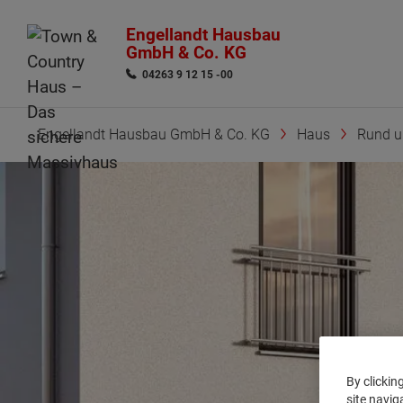
Engellandt Hausbau
GmbH & Co. KG
04263 9 12 15 -00
Engellandt Hausbau GmbH & Co. KG
Haus
Rund 
By clickin
site navig