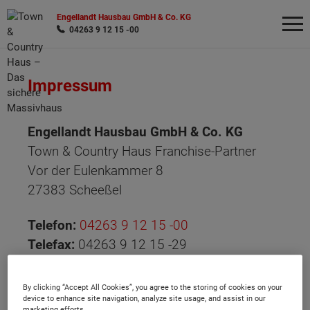
Engellandt Hausbau GmbH & Co. KG
04263 9 12 15 -00
Impressum
Wonach möchten Sie suchen?
Engellandt Hausbau GmbH & Co. KG
Town & Country Haus Franchise-Partner
Vor der Eulenkammer 8
27383 Scheeßel
Telefon:
04263 9 12 15 -00
Telefax:
04263 9 12 15 -29
E-Mail:
kontakt(at)engellandt-hausbau.de
By clicking “Accept All Cookies”, you agree to the storing of cookies on your
Registergericht:
AG Walsrode
device to enhance site navigation, analyze site usage, and assist in our
marketing efforts.