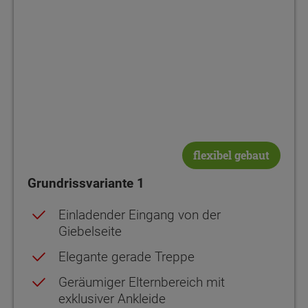
Netto-Raumfläche
Netto-Raumfläche
55.57
65.82
flexibel gebaut
Grundrissvariante 1
Einladender Eingang von der
Giebelseite
Elegante gerade Treppe
Geräumiger Elternbereich mit
exklusiver Ankleide