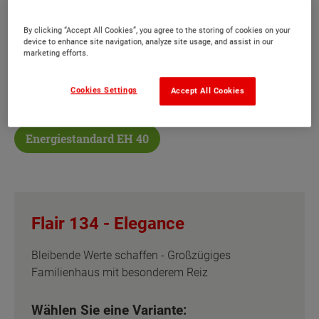
Das Flair 134 bietet jedem Bewohner seinen
By clicking “Accept All Cookies”, you agree to the storing of cookies on your
device to enhance site navigation, analyze site usage, and assist in our
Wohlfühlort, ein großzügiges Familienhaus, mit
marketing efforts.
dem Sie bleibende Werte schaffen.
Cookies Settings
Accept All Cookies
Sonderausstattung
Energiestandard EH 40
Flair 134 -
Elegance
Bleibende Werte schaffen - Großzügiges
Familienhaus mit besonderem Reiz
Wählen Sie eine Variante: