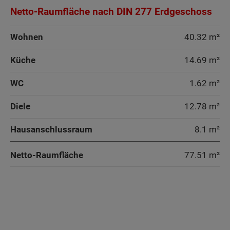
Netto-Raumfläche nach DIN 277 Erdgeschoss
Wohnen
40.32 m²
Küche
14.69 m²
WC
1.62 m²
Diele
12.78 m²
Hausanschlussraum
8.1 m²
Netto-Raumfläche
77.51
m²
Wohnen
Wohnen
Wohnen
Wohnen
Arbeiten
Küche
Arbeiten
Arbeiten
Arbeiten
Küche
Küche
Küche
Küche
Küche
Küche + Essen
Küche
Küche
Küche
Kind
Arbeiten
Arbeiten
WC
Küche + Essen
WC
Speisekammer
Speisekammer
WC