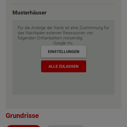
Energiestandard
Energiestandard
EH 55 GEG
EH 55 GEG
Musterhäuser
Inklusivausstattung
Inklusivausstattung
Für die Anzeige der Karte ist eine Zustimmung für
das Nachladen externer Ressourcen von
folgenden Drittanbietern notwendig:
Google Inc.
EINSTELLUNGEN
ALLE ZULASSEN
Grundrisse