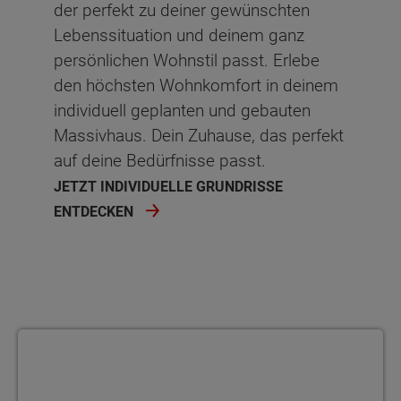
der perfekt zu deiner gewünschten
Lebenssituation und deinem ganz
Flur
8.73 m²
persönlichen Wohnstil passt. Erlebe
Netto-Raumfläche
66.39
m²
den höchsten Wohnkomfort in deinem
individuell geplanten und gebauten
Schlafen
Ankleide
Ankleide
Abstellraum
Kind
Kind
Massivhaus. Dein Zuhause, das perfekt
auf deine Bedürfnisse passt.
Ankleide
Kind
Arbeiten
Kind
Kind 2
Kind 2
JETZT INDIVIDUELLE GRUNDRISSE
Kind
Kind 2
Kind
Kind 2
Schlafen
Schlafen
ENTDECKEN
Gast
Schlafen
Kind 2
Schlafen
Bad
Bad
Bad
Bad
Schlafen
Bad
Flur
Flur
Flur
Flur
Bad
Flur
Netto-Raumfläche
Netto-Raumfläche
66.62
66.48
Grundrissvariante 1
Abstellraum
Flur
Netto-Raumfläche
Netto-Raumfläche
68.42
65.8