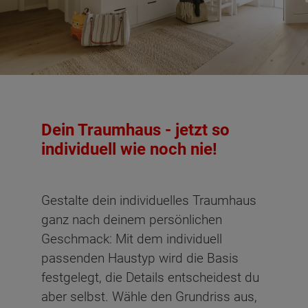
Dachgeschoss - Grundrissvarianten:
Mit
Individual
Individual
Individual
Individual
Individual
Standard
Ankleide
#1
#2
#3
#4
#5
Dein Traumhaus - jetzt so
Netto-Raumfläche nach DIN 277 Dachgeschoss
individuell wie noch nie!
Schlafen
12.22 m²
Gestalte dein individuelles Traumhaus
Kind
11.95 m²
ganz nach deinem persönlichen
Geschmack: Mit dem individuell
Gast
15.87 m²
passenden Haustyp wird die Basis
Arbeiten
10.69 m²
festgelegt, die Details entscheidest du
aber selbst. Wähle den Grundriss aus,
Bad
6.93 m²