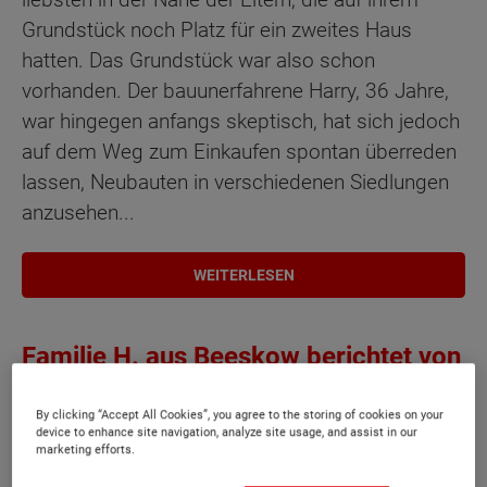
Grundstück noch Platz für ein zweites Haus
hatten. Das Grundstück war also schon
vorhanden. Der bauunerfahrene Harry, 36 Jahre,
war hingegen anfangs skeptisch, hat sich jedoch
auf dem Weg zum Einkaufen spontan überreden
lassen, Neubauten in verschiedenen Siedlungen
anzusehen...
WEITERLESEN
Familie H. aus Beeskow berichtet von
ihren Erfahrungen beim Bau eines
Flair 110
By clicking “Accept All Cookies”, you agree to the storing of cookies on your
device to enhance site navigation, analyze site usage, and assist in our
marketing efforts.