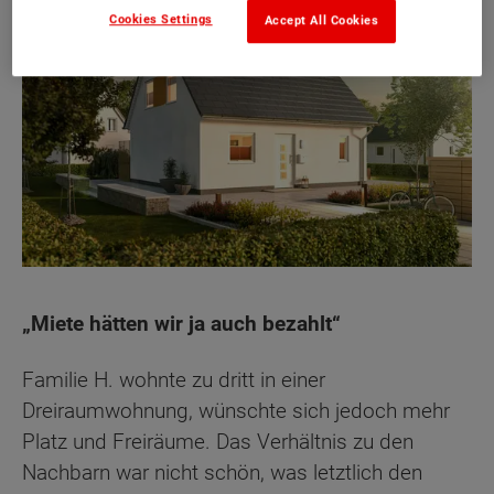
Cookies Settings
Accept All Cookies
„Miete hätten wir ja auch bezahlt“
Familie H. wohnte zu dritt in einer
Dreiraumwohnung, wünschte sich jedoch mehr
Platz und Freiräume. Das Verhältnis zu den
Nachbarn war nicht schön, was letztlich den