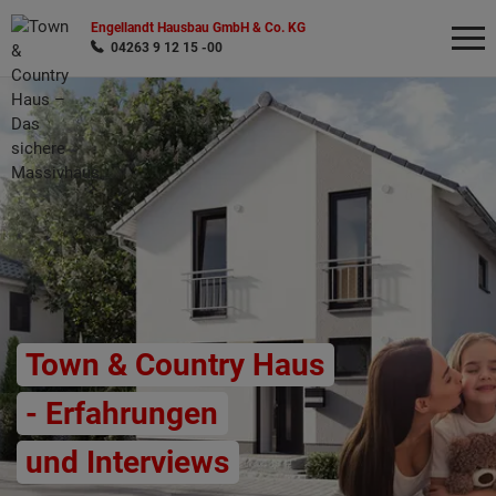
Engellandt Hausbau GmbH & Co. KG
04263 9 12 15 -00
Wonach möchten Sie suchen?
Town & Country Haus
- Erfahrungen
und Interviews