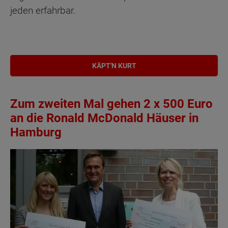
jeden erfahrbar.
KÄPT'N KURT
Zum zweiten Mal gehen 2 x 500 Euro
an die Ronald McDonald Häuser in
Hamburg