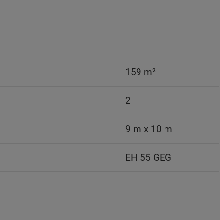
159 m²
2
9 m x 10 m
EH 55 GEG