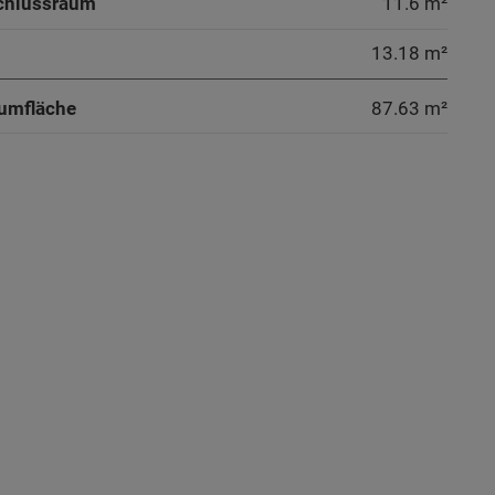
chlussraum
11.6 m²
13.18 m²
umfläche
87.63
m²