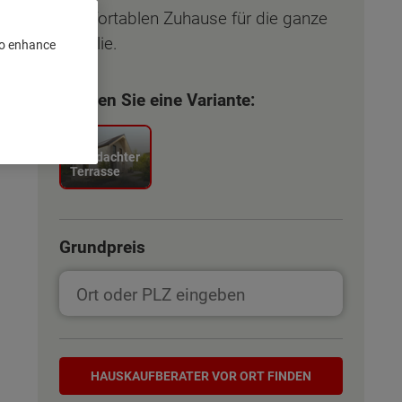
komfortablen Zuhause für die ganze
Familie.
 to enhance
Wählen Sie eine Variante:
mit
überdachter
Terrasse
Grundpreis
Hauskaufberater
HAUSKAUF­BERATER VOR ORT FINDEN