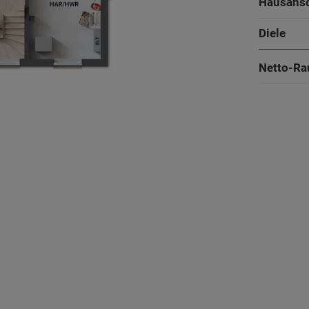
Hausans
Diele
Netto-Ra