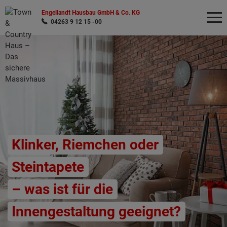
Engellandt Hausbau GmbH & Co. KG
04263 9 12 15 -00
Wonach möchten Sie suchen?
Klinker, Riemchen oder
Steintapete
– was ist für die
Innengestaltung geeignet?