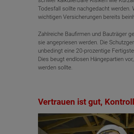
schwer kalkulierbare Risiken wie Kurza
Todesfall sollte nachgedacht werden. W
wichtigen Versicherungen bereits beinh
Zahlreiche Baufirmen und Bauträger ge
sie angepriesen werden. Die Schutzge
unbedingt eine 20-prozentige Fertigstel
Dies beugt endlosen Hängepartien vor, 
werden sollte.
Vertrauen ist gut, Kontrol
Wonach möch