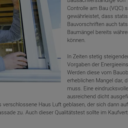
Bausachverständige von T
Controlle am Bau (VQC) so
gewährleistet, dass stat
Bauvorschriften auch tats
Baumängel bereits währe
können.
In Zeiten stetig steigend
Vorgaben der Energieein
Werden diese vom Bauobjek
erheblichen Mangel dar,
muss. Eine eindrucksvolle
ausreichend dicht ausgefu
 das verschlossene Haus Luft geblasen, der sich dann a
Fassade zu. Auch dieser Qualitätstest sollte im Kaufve