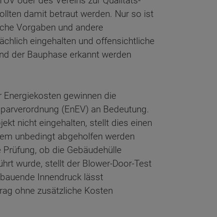
ÜV oder des Vereins zur Qualitäts-
llten damit betraut werden. Nur so ist
ische Vorgaben und andere
ächlich eingehalten und offensichtliche
nd der Bauphase erkannt werden
er Energiekosten gewinnen die
sparverordnung (EnEV) an Bedeutung.
t nicht eingehalten, stellt dies einen
 dem unbedingt abgeholfen werden
 Prüfung, ob die Gebäudehülle
̈hrt wurde, stellt der Blower-Door-Test
ufbauende Innendruck lässt
rtrag ohne zusätzliche Kosten