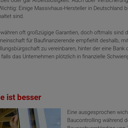
rbeit oder gar Arbeitslosigkeit. Auch über Versicheru
ichtig: Einige Massivhaus-Hersteller in Deutschland bi
altet sind.
währen oft großzügige Garantien, doch oftmals sind d
meinschaft für Baufinanzierende empfiehlt deshalb, 
lungsbürgschaft zu vereinbaren, hinter der eine Bank 
falls das Unternehmen plötzlich in finanzielle Schwieri
le ist besser
Eine ausgesprochen wich
ten Sie suchen?
Baucontrolling während d