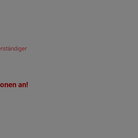
erständiger
ionen an!