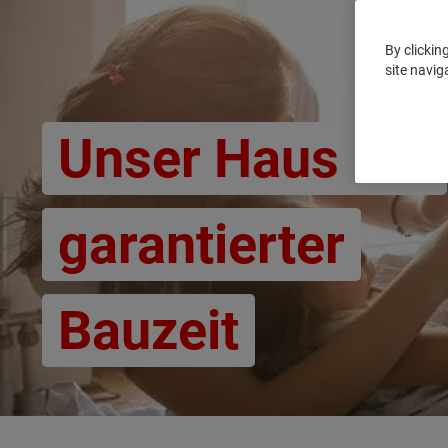
By clickin
site navig
Unser Haus mit
garantierter
Bauzeit