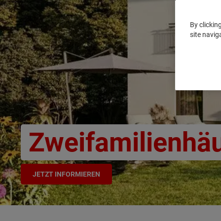
By clickin
site navig
Zweifamilienhä
JETZT INFORMIEREN